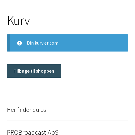
Combinere
Kurv
Dipol antenne
Din kurv er tom.
Logperiodisk antenne
Artel
Tilbage til shoppen
Brugt udstyr
DAB Sendere
Her finder du os
Screen
Deva Broadcast
PROBroadcast ApS