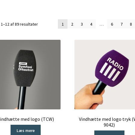
Sorteret
 1–12 af 89 resultater
1
2
3
4
…
6
7
8
efter
seneste
indhætte med logo (TCW)
Vindhætte med logo tryk 
9042)
Læs mere