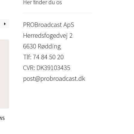
Her finder du os
PROBroadcast ApS
Herredsfogedvej 2
6630 Rødding
Tlf: 74 84 50 20
CVR: DK39103435
post@probroadcast.dk
(WS