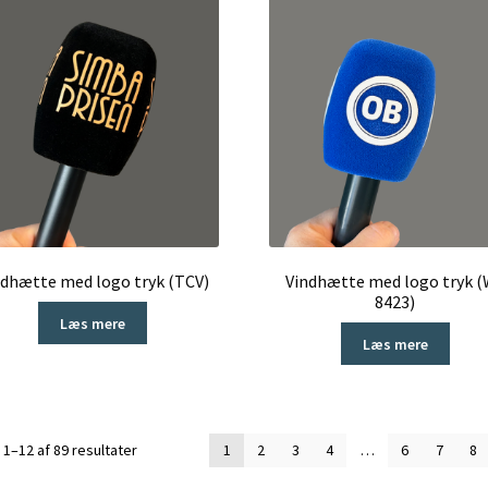
ndhætte med logo tryk (TCV)
Vindhætte med logo tryk 
8423)
Læs mere
Læs mere
Sorteret
 1–12 af 89 resultater
1
2
3
4
…
6
7
8
efter