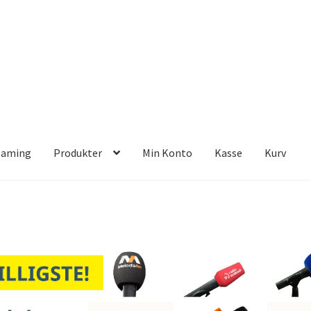
eaming
Produkter
Min Konto
Kasse
Kurv
er
Min Konto
Kasse
Kurv