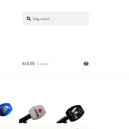
Søg
Søg
efter:
kr.
0.00
0 varer